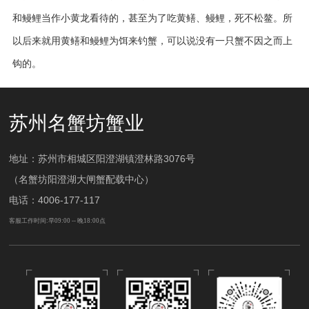
和鳗鲤当作小黄龙看待的，甚至为了吃黄鳝、鳗鲤，死不松鳌。所
以后来就用黄鳝和鳗鲤为饵来钓蟹，可以说没有一只蟹不因之而上
钩的。
苏州名蟹坊蟹业
地址：苏州市相城区阳澄湖镇澄林路3076号
（名蟹坊阳澄湖大闸蟹配载中心）
电话：4006-177-117
客服工作时间:早09:00 -- 晚18:00点