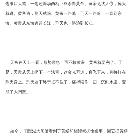
边破口大骂，一边还舞动两柄巨斧杀向黄帝。黄帝见状大惊，掉头
就逃。黄帝逃，刑天就追。黄帝一路逃，刑天一路追，一直到东
海。黄帝从东海逃进长江，刑天也一路追到长江。
天帝在天上一看，形势紧急，再不救黄帝，黄帝就要完了。于
是，天帝从天上扔下一个法宝，这金光万道，直飞下来，直接打在
刑天身上。刑天这下终于扛不住了，痛得缩作一团，沉到水里，变
成了大闸蟹。
如今， 阳澄湖大闸蟹看到了黄鳝和鳗鲤就拼命钳牢，因它把黄鳝